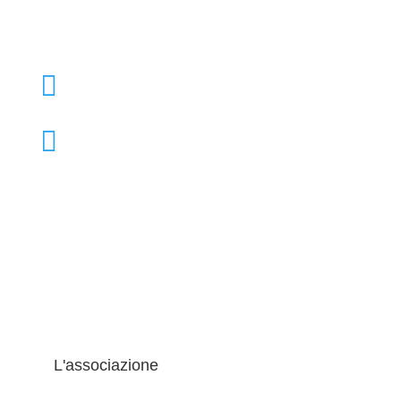

+39 02 39000855

admo@admo.it
L'associazione