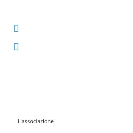
+39 02 39000855

admo@admo.it

L'associazione