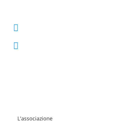
+39 02 39000855

admo@admo.it

L'associazione