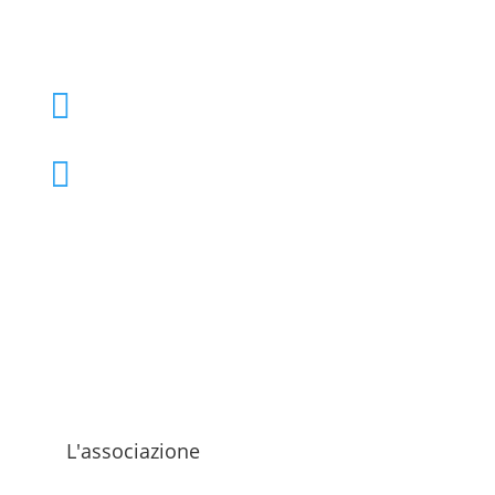
+39 02 39000855

admo@admo.it

L'associazione