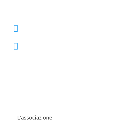
+39 02 39000855

admo@admo.it

L'associazione