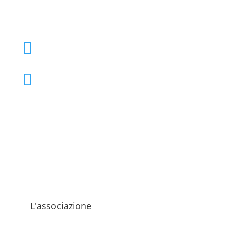
+39 02 39000855

admo@admo.it

L'associazione