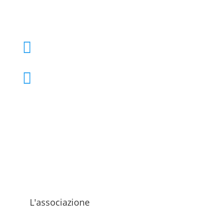
+39 02 39000855

admo@admo.it

L'associazione