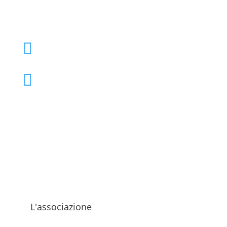
+39 02 39000855

admo@admo.it

L'associazione