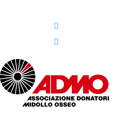
+39 02 39000855

admo@admo.it
