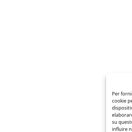
Per forni
cookie p
dispositi
elaborar
su questo
influire 