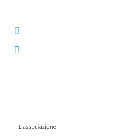
+39 02 39000855

admo@admo.it

L'associazione