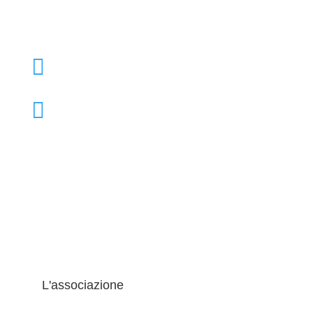

+39 02 39000855

admo@admo.it
L'associazione