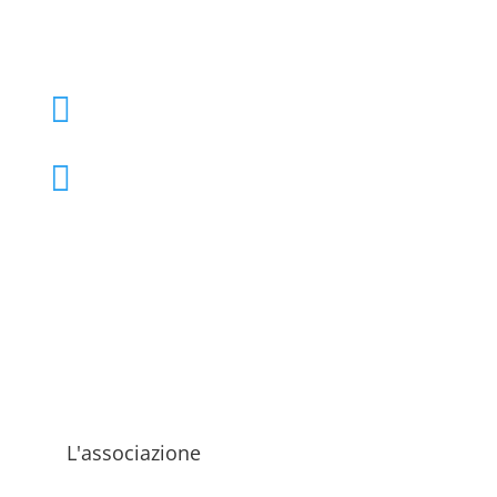
+39 02 39000855

admo@admo.it

L'associazione