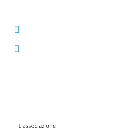
+39 02 39000855

admo@admo.it

L'associazione