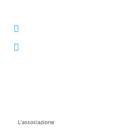
+39 02 39000855

admo@admo.it

L'associazione