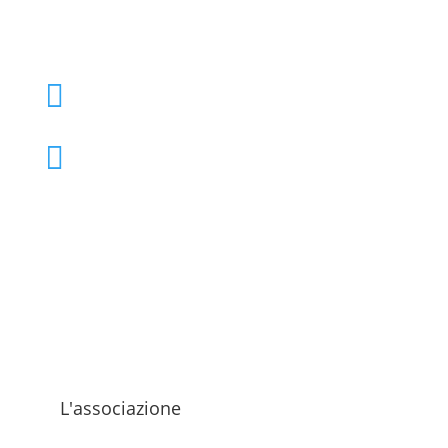
+39 02 39000855

admo@admo.it

L'associazione