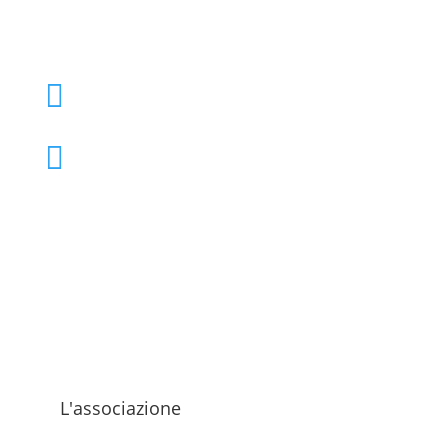
+39 02 39000855

admo@admo.it

L'associazione