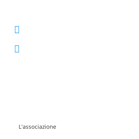
+39 02 39000855

admo@admo.it

L'associazione