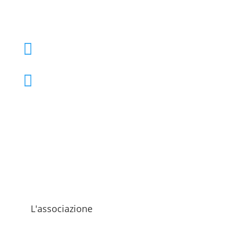
+39 02 39000855

admo@admo.it

L'associazione