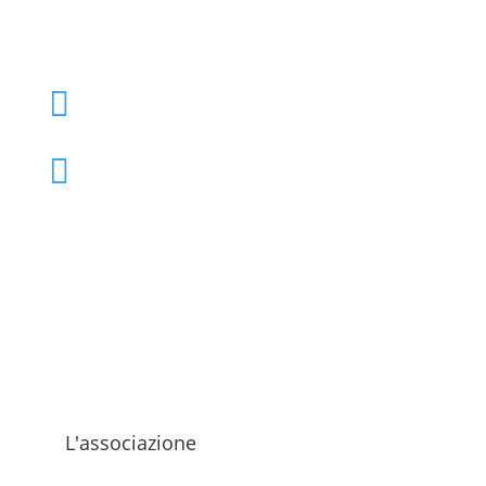
+39 02 39000855

admo@admo.it

L'associazione