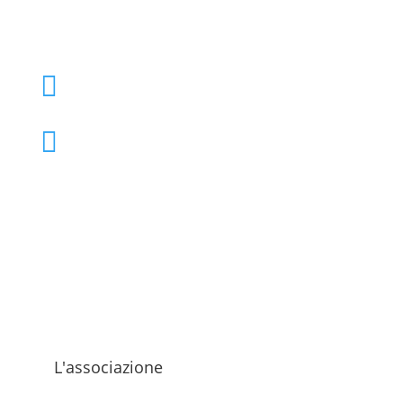
+39 02 39000855

admo@admo.it

L'associazione