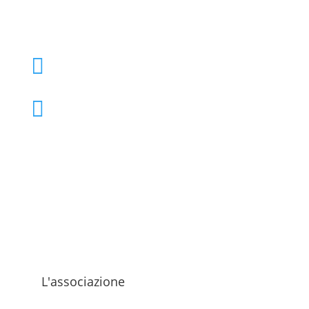
+39 02 39000855

admo@admo.it

L'associazione