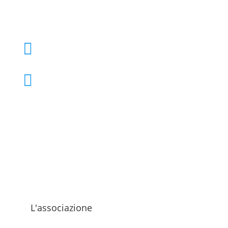
+39 02 39000855

admo@admo.it

L'associazione