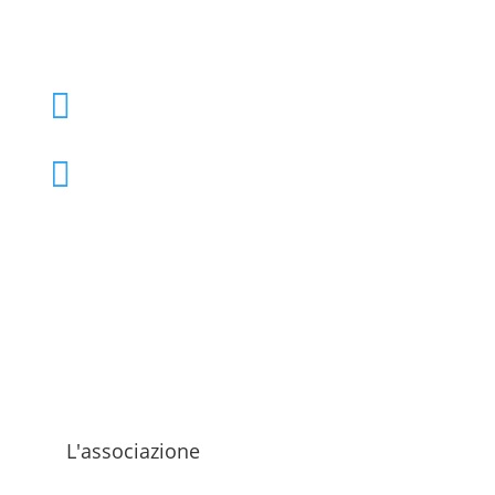
+39 02 39000855

admo@admo.it

L'associazione