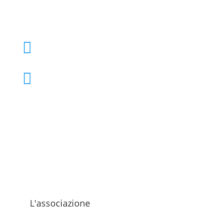
+39 02 39000855

admo@admo.it

L'associazione