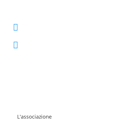
+39 02 39000855

admo@admo.it

L'associazione