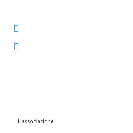
+39 02 39000855

admo@admo.it

L'associazione