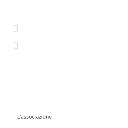
+39 02 39000855

admo@admo.it

L'associazione