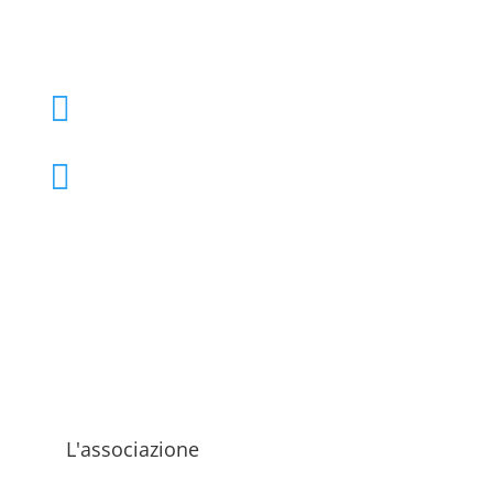
+39 02 39000855

admo@admo.it

L'associazione