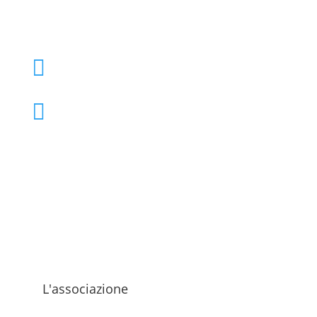
+39 02 39000855

admo@admo.it

L'associazione