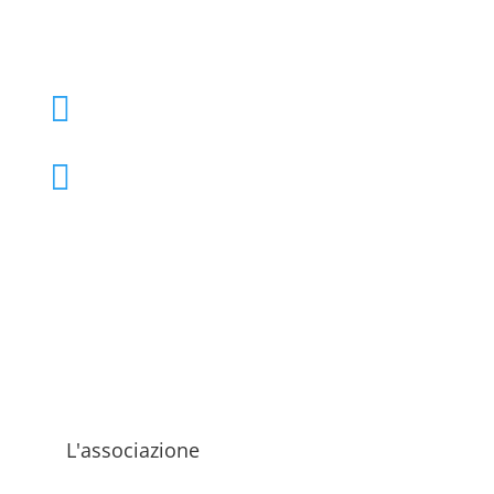
+39 02 39000855

admo@admo.it

L'associazione