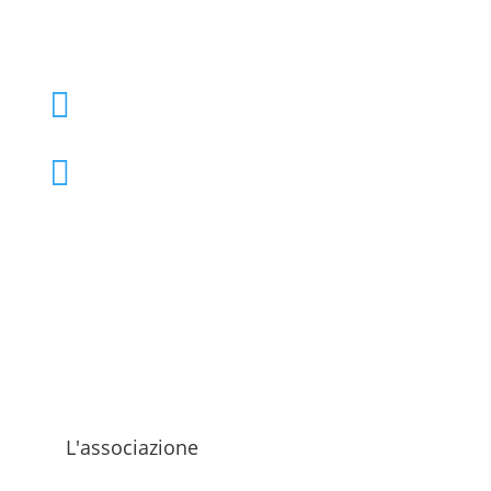
+39 02 39000855

admo@admo.it

L'associazione