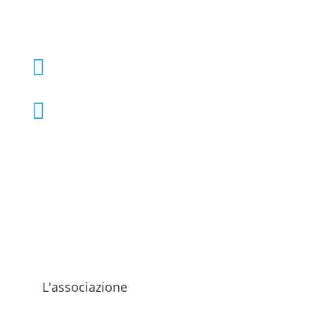
+39 02 39000855

admo@admo.it

L'associazione