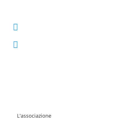
+39 02 39000855

admo@admo.it

L'associazione