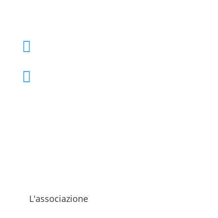
+39 02 39000855

admo@admo.it

L'associazione