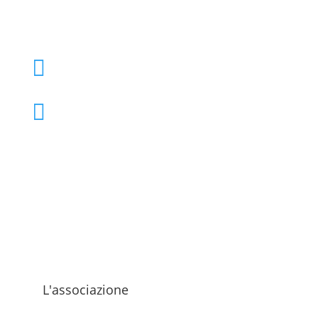
+39 02 39000855

admo@admo.it

L'associazione