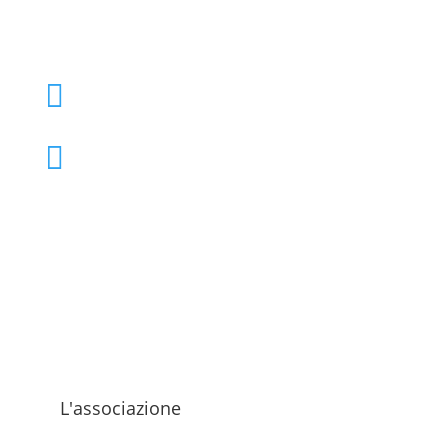
+39 02 39000855

admo@admo.it

L'associazione