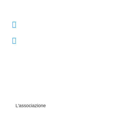

+39 02 39000855

admo@admo.it
L'associazione