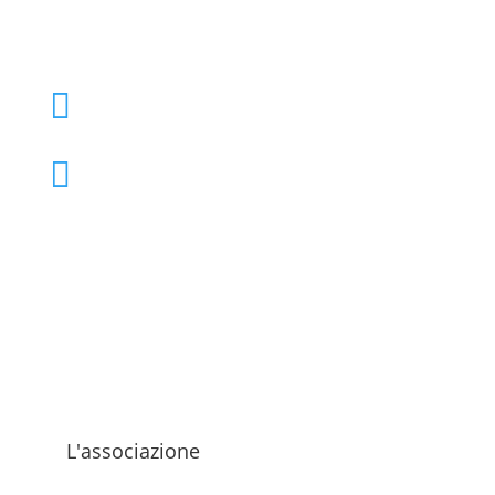
+39 02 39000855

admo@admo.it

L'associazione