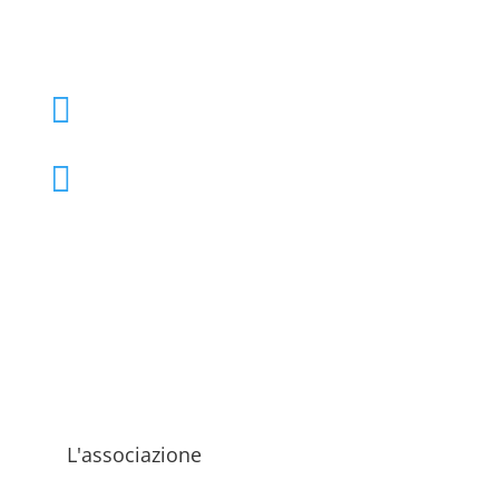
+39 02 39000855

admo@admo.it

L'associazione