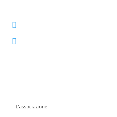
+39 02 39000855

admo@admo.it

L'associazione