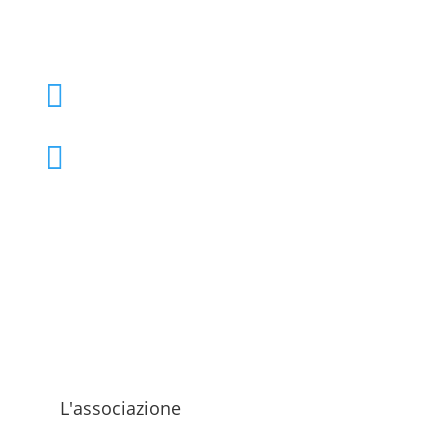
+39 02 39000855

admo@admo.it

L'associazione