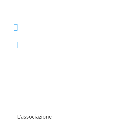
+39 02 39000855

admo@admo.it

L'associazione