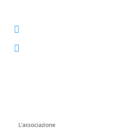
+39 02 39000855

admo@admo.it

L'associazione