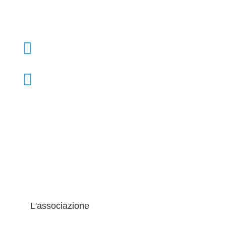

+39 02 39000855

admo@admo.it
L'associazione