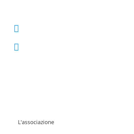
+39 02 39000855

admo@admo.it

L'associazione