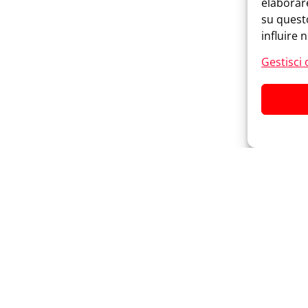
elaborar
su questo
influire 
Gestisci 