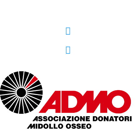
+39 02 39000855

admo@admo.it
