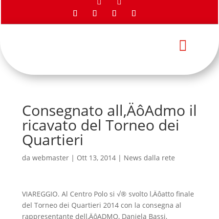



Consegnato all‚ÄôAdmo il
ricavato del Torneo dei
Quartieri
da
webmaster
|
Ott 13, 2014
|
News dalla rete
VIAREGGIO. Al Centro Polo si √® svolto l‚Äôatto finale
del Torneo dei Quartieri 2014 con la consegna al
rappresentante dell‚ÄôADMO, Daniela Bassi,