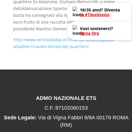
quartiere Ex Aviazione, Giuliano Bertuccelli, a nome
dell‚ÄôAssociazione Sportiva Ex Aviazione in una
18/35 anni? Diventa
IL #TipoGiusto
busta ha consegnato alla responsabile la cifra di 100
euro frutto di una raccolta eseguita dal mitico
Vuoi sostenerci?
presidente Martino Domenici.
Dona Ora
http://www.versiliatoday.it/2014/10/10/consegnato-
alladmo-ricavato-torneo-dei-quartieri/
ADMO NAZIONALE ETS
C.F.:97102080153
Sede Legale:
Via di Vigna Fabbri 9/9A 00179 ROMA
(RM)