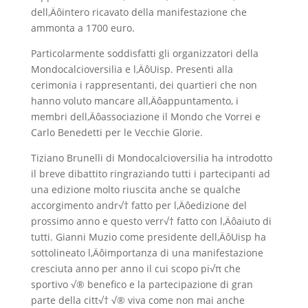
dell‚Äôintero ricavato della manifestazione che
ammonta a 1700 euro.
Particolarmente soddisfatti gli organizzatori della
Mondocalcioversilia e l‚ÄôUisp. Presenti alla
cerimonia i rappresentanti, dei quartieri che non
hanno voluto mancare all‚Äôappuntamento, i
membri dell‚Äôassociazione il Mondo che Vorrei e
Carlo Benedetti per le Vecchie Glorie.
Tiziano Brunelli di Mondocalcioversilia ha introdotto
il breve dibattito ringraziando tutti i partecipanti ad
una edizione molto riuscita anche se qualche
accorgimento andr√† fatto per l‚Äôedizione del
prossimo anno e questo verr√† fatto con l‚Äôaiuto di
tutti. Gianni Muzio come presidente dell‚ÄôUisp ha
sottolineato l‚Äôimportanza di una manifestazione
cresciuta anno per anno il cui scopo pi√π che
sportivo √® benefico e la partecipazione di gran
parte della citt√† √® viva come non mai anche