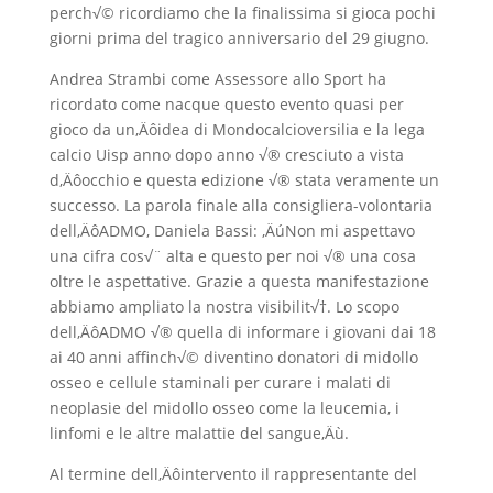
perch√© ricordiamo che la finalissima si gioca pochi
giorni prima del tragico anniversario del 29 giugno.
Andrea Strambi come Assessore allo Sport ha
ricordato come nacque questo evento quasi per
gioco da un‚Äôidea di Mondocalcioversilia e la lega
calcio Uisp anno dopo anno √® cresciuto a vista
d‚Äôocchio e questa edizione √® stata veramente un
successo. La parola finale alla consigliera-volontaria
dell‚ÄôADMO, Daniela Bassi: ‚ÄúNon mi aspettavo
una cifra cos√¨ alta e questo per noi √® una cosa
oltre le aspettative. Grazie a questa manifestazione
abbiamo ampliato la nostra visibilit√†. Lo scopo
dell‚ÄôADMO √® quella di informare i giovani dai 18
ai 40 anni affinch√© diventino donatori di midollo
osseo e cellule staminali per curare i malati di
neoplasie del midollo osseo come la leucemia, i
linfomi e le altre malattie del sangue‚Äù.
Al termine dell‚Äôintervento il rappresentante del