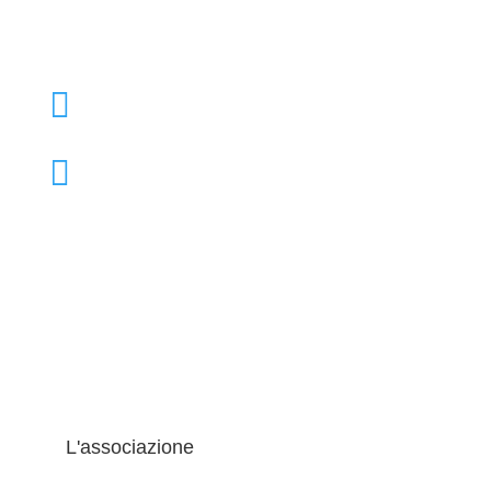

+39 02 39000855

admo@admo.it
L'associazione