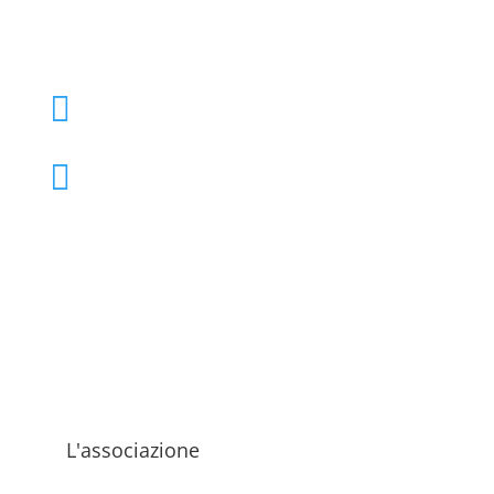
+39 02 39000855

admo@admo.it

L'associazione