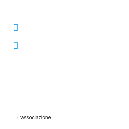

+39 02 39000855

admo@admo.it
L'associazione